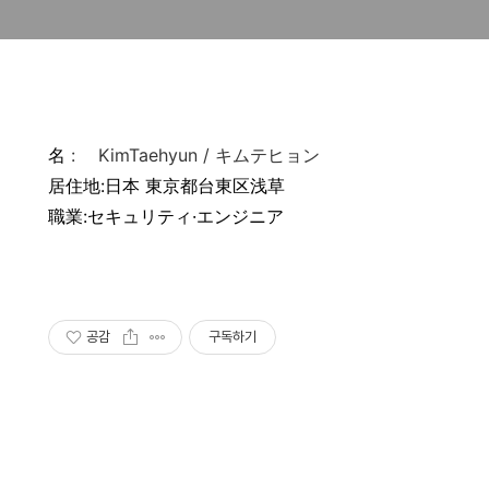
名
: KimTaehyun / キムテヒョン
居住地:日本 東京都台東区浅草
職業:セキュリティ·エンジニア
공감
구독하기