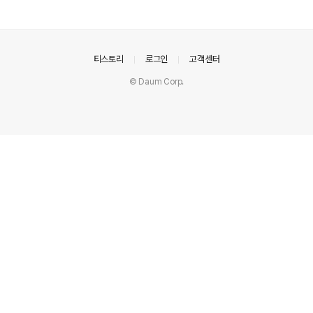
의안내
티스토리
로그인
고객센터
© Daum Corp.