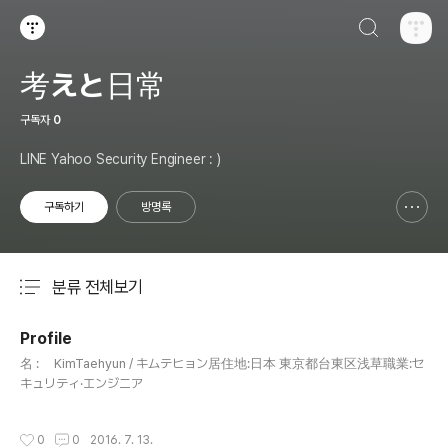
검색하기
티스토리
考えと日常
구독자
0
LINE Yahoo Security Engineer : )
구독하기
방명록
신고하기 레이어
열기
분류 전체보기
주요 글 목록
Profile
글 내용
名 : KimTaehyun / キムテヒョン居住地:日本 東京都台東区浅草職業:セ
キュリティ·エンジニア
작성시간
0
0
2016. 7. 13.