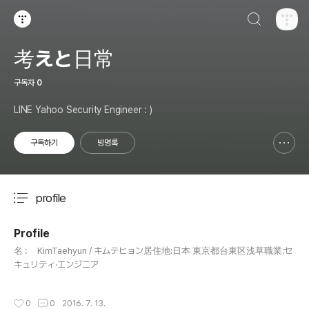
검색하기
티스토리
考えと日常
구독자
0
LINE Yahoo Security Engineer : )
구독하기
방명록
신고하기 레이어
열기
profile
분류 전체보기
주요 글 목록
Profile
글 내용
名 : KimTaehyun / キムテヒョン居住地:日本 東京都台東区浅草職業:セ
キュリティ·エンジニア
작성시간
0
0
2016. 7. 13.