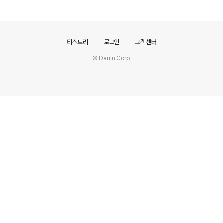
의안내
티스토리
로그인
고객센터
© Daum Corp.