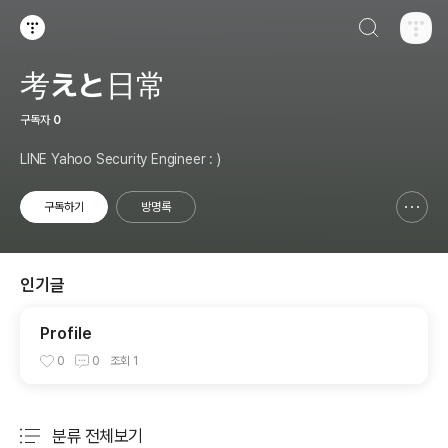
검색하기
티스토리
考えと日常
구독자
0
LINE Yahoo Security Engineer : )
구독하기
방명록
신고하기 레이어
열기
인기글
Profile
0
0
조회
1
분류 전체보기