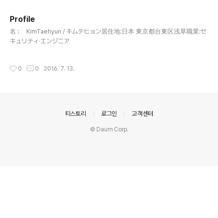
주요 글 목록
Profile
글 내용
名 : KimTaehyun / キムテヒョン居住地:日本 東京都台東区浅草職業:セ
キュリティ·エンジニア
작성시간
0
0
2016. 7. 13.
의안내
티스토리
로그인
고객센터
© Daum Corp.